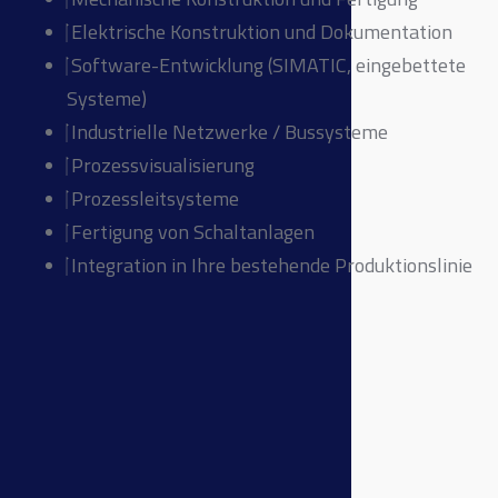
Elektrische Konstruktion und Dokumentation
Software-Entwicklung (SIMATIC, eingebettete
Systeme)
Industrielle Netzwerke / Bussysteme
Prozessvisualisierung
Prozessleitsysteme
Fertigung von Schaltanlagen
Integration in Ihre bestehende Produktionslinie