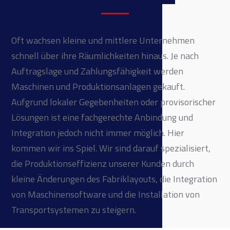
Oft wachsen kleine und mittlere Unternehmen
schnell über ihre Räumlichkeiten hinaus. Je nach
Auftragslage und Zahlungsfähigkeit werden
Maschinen und Produktionsanlagen gekauft.
Aufgrund lokaler Gegebenheiten oder provisorischer
Lösungen ist eine fachgerechte Anbindung und
Integration jedoch nicht immer möglich. Hier
kommen wir ins Spiel. Wir sind darauf spezialisiert,
die Produktionseffizienz unserer Kunden durch
kleine Änderungen des Fabriklayouts, die Integration
von Maschinensoftware und die Installation von
Transportsystemen zu steigern.