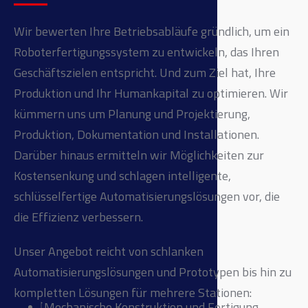
Wir bewerten Ihre Betriebsabläufe gründlich, um ein
Roboterfertigungssystem zu entwickeln, das Ihren
Geschäftszielen entspricht. Und zum Ziel hat, Ihre
Produktion und Ihr Humankapital zu optimieren. Wir
kümmern uns um Planung und Projektierung,
Produktion, Dokumentation und Installationen.
Darüber hinaus ermitteln wir Möglichkeiten zur
Kostensenkung und schlagen intelligente,
schlüsselfertige Automatisierungslösungen vor, die
die Effizienz verbessern.
Unser Angebot reicht von schlanken
Automatisierungslösungen und Prototypen bis hin zu
kompletten Lösungen für mehrere Stationen:
Mechanische Konstruktion und Fertigung