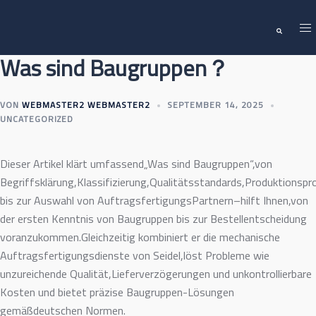
Zum
Me
Inhalt
Suche
ums
springen
Was sind Baugruppen？
VON
WEBMASTER2 WEBMASTER2
SEPTEMBER 14, 2025
UNCATEGORIZED
Dieser Artikel klärt umfassend„Was sind Baugruppen“,von
Begriffsklärung,Klassifizierung,Qualitätsstandards,Produktionsp
bis zur Auswahl von AuftragsfertigungsPartnern–hilft Ihnen,von
der ersten Kenntnis von Baugruppen bis zur Bestellentscheidung
voranzukommen.Gleichzeitig kombiniert er die mechanische
Auftragsfertigungsdienste von Seidel,löst Probleme wie
unzureichende Qualität,Lieferverzögerungen und unkontrollierbare
Kosten und bietet präzise Baugruppen-Lösungen
gemäßdeutschen Normen.