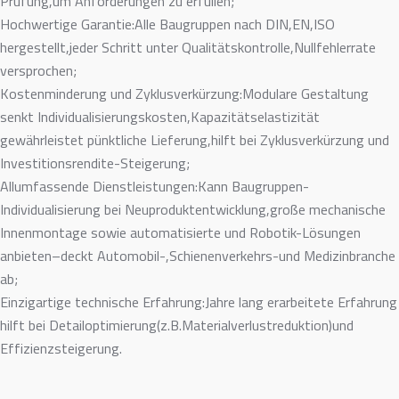
Prüfung,um Anforderungen zu erfüllen;
Hochwertige Garantie:Alle Baugruppen nach DIN,EN,ISO
hergestellt,jeder Schritt unter Qualitätskontrolle,Nullfehlerrate
versprochen;
Kostenminderung und Zyklusverkürzung:Modulare Gestaltung
senkt Individualisierungskosten,Kapazitätselastizität
gewährleistet pünktliche Lieferung,hilft bei Zyklusverkürzung und
Investitionsrendite-Steigerung;
Allumfassende Dienstleistungen:Kann Baugruppen-
Individualisierung bei Neuproduktentwicklung,große mechanische
Innenmontage sowie automatisierte und Robotik-Lösungen
anbieten–deckt Automobil-,Schienenverkehrs-und Medizinbranche
ab;
Einzigartige technische Erfahrung:Jahre lang erarbeitete Erfahrung
hilft bei Detailoptimierung(z.B.Materialverlustreduktion)und
Effizienzsteigerung.